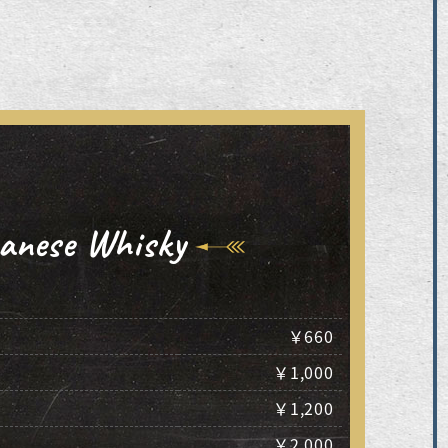
anese Whisky
￥660
￥1,000
￥1,200
￥2,000