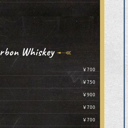
rbon Whiskey
￥700
￥750
￥900
￥700
￥700