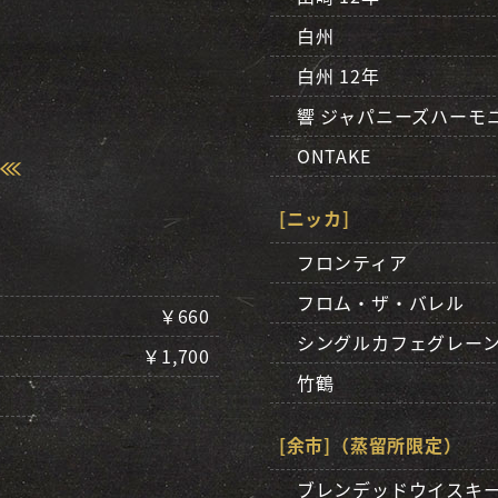
白州
白州 12年
響 ジャパニーズハーモ
ONTAKE
[ニッカ]
フロンティア
フロム・ザ・バレル
￥660
シングルカフェグレー
￥1,700
竹鶴
[余市]（蒸留所限定）
ブレンデッドウイスキ