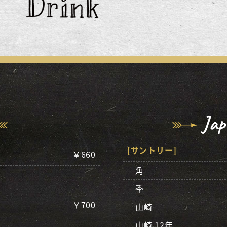
Jap
[サントリー]
￥660
角
季
￥700
山崎
山崎 12年