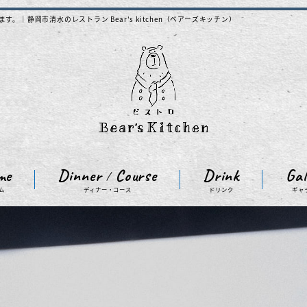
。｜静岡市清水のレストラン Bear's kitchen（ベアーズキッチン）
me
Dinner
Course
Drink
Gal
/
ム
ディナー・コース
ドリンク
ギャ